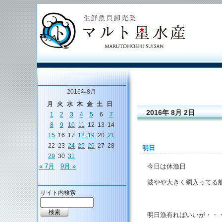
2016年8月
月
火
水
木
金
土
日
2016年 8月 2日
1
2
3
4
5
6
7
8
9
10
11
12
13
14
15
16
17
18
19
20
21
22
23
24
25
26
27
28
明日
29
30
31
今日は休漁日
« 7月
9月 »
波やや大きく網入ってる
サイト内検索
明日漁有ればいいが・・