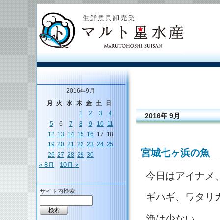
2016年9月
月
火
水
木
金
土
日
1
2
3
4
2016年 9月
5
6
7
8
9
10
11
12
13
14
15
16
17
18
19
20
21
22
23
24
25
宮城七ヶ浜の魚
26
27
28
29
30
« 8月
10月 »
今日はアイナメ
サイト内検索
ギハギ、ワタリ
漁は少ない