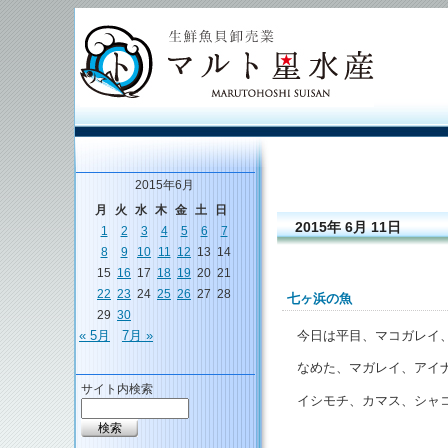
2015年6月
月
火
水
木
金
土
日
2015年 6月 11日
1
2
3
4
5
6
7
8
9
10
11
12
13
14
15
16
17
18
19
20
21
22
23
24
25
26
27
28
七ヶ浜の魚
29
30
今日は平目、マコガレイ
« 5月
7月 »
なめた、マガレイ、アイ
サイト内検索
イシモチ、カマス、シャ