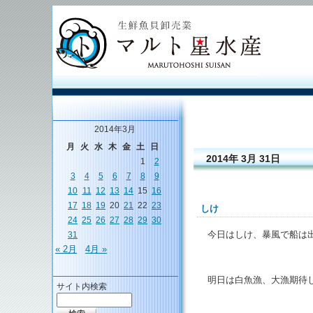
2014年3月
月
火
水
木
金
土
日
2014年 3月 31日
1
2
3
4
5
6
7
8
9
10
11
12
13
14
15
16
17
18
19
20
21
22
23
しけ
24
25
26
27
28
29
30
今日はしけ、暴風で船は
31
« 2月
4月 »
明日は白魚漁、大漁期待
サイト内検索