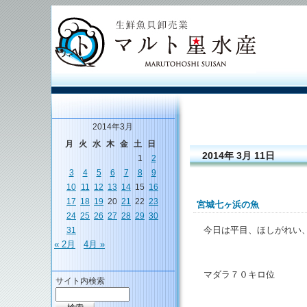
2014年3月
月
火
水
木
金
土
日
2014年 3月 11日
1
2
3
4
5
6
7
8
9
10
11
12
13
14
15
16
17
18
19
20
21
22
23
宮城七ヶ浜の魚
24
25
26
27
28
29
30
今日は平目、ほしがれい
31
« 2月
4月 »
マダラ７０キロ位
サイト内検索