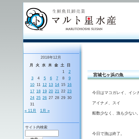
2018年12月
月
火
水
木
金
土
日
1
2
宮城七ヶ浜の魚
3
4
5
6
7
8
9
10
11
12
13
14
15
16
17
18
19
20
21
22
23
今日はマコガレイ、イシ
24
25
26
27
28
29
30
アイナメ、スイ
31
« 11月
1月 »
船数少なく、漁も少ない
サイト内検索
今日で漁は終了。