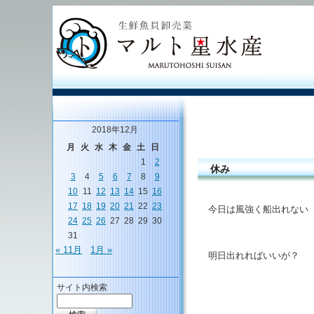
2018年12月
月
火
水
木
金
土
日
1
2
休み
3
4
5
6
7
8
9
10
11
12
13
14
15
16
17
18
19
20
21
22
23
今日は風強く船出れない
24
25
26
27
28
29
30
31
« 11月
1月 »
明日出れればいいが？
サイト内検索