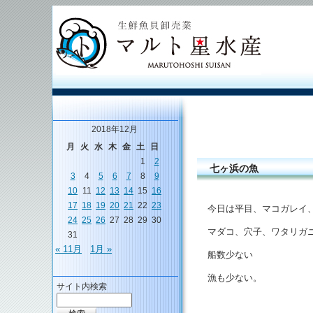
2018年12月
月
火
水
木
金
土
日
1
2
七ヶ浜の魚
3
4
5
6
7
8
9
10
11
12
13
14
15
16
17
18
19
20
21
22
23
今日は平目、マコガレイ
24
25
26
27
28
29
30
マダコ、穴子、ワタリガ
31
« 11月
1月 »
船数少ない
漁も少ない。
サイト内検索