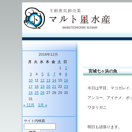
2018年12月
月
火
水
木
金
土
日
1
2
宮城七ヶ浜の魚
3
4
5
6
7
8
9
10
11
12
13
14
15
16
17
18
19
20
21
22
23
今日は平目、マコガレイ
24
25
26
27
28
29
30
アンコー、アイナメ、ボ
31
« 11月
1月 »
ワタリガニ
サイト内検索
明日も頑張ります。