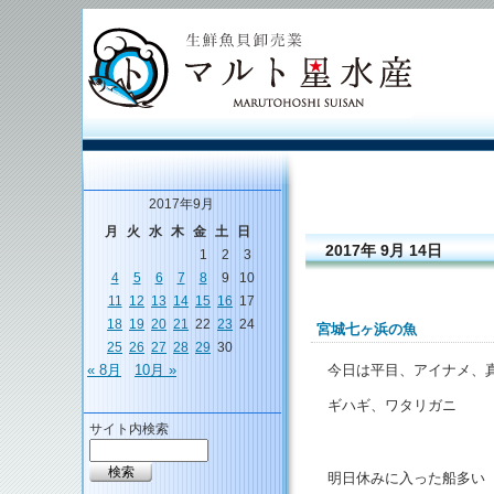
2017年9月
月
火
水
木
金
土
日
2017年 9月 14日
1
2
3
4
5
6
7
8
9
10
11
12
13
14
15
16
17
18
19
20
21
22
23
24
宮城七ヶ浜の魚
25
26
27
28
29
30
今日は平目、アイナメ、
« 8月
10月 »
ギハギ、ワタリガニ
サイト内検索
明日休みに入った船多い