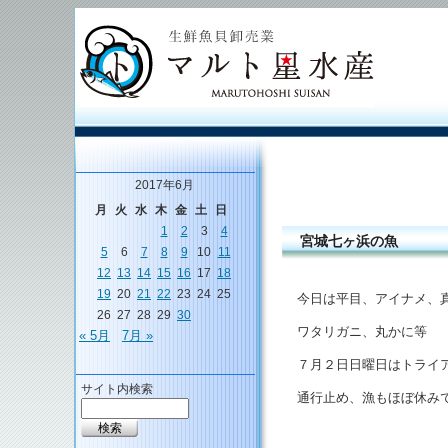
2017年6月
月
火
水
木
金
土
日
1
2
3
4
宮城七ヶ浜の魚
5
6
7
8
9
10
11
12
13
14
15
16
17
18
19
20
21
22
23
24
25
今日は平目、アイナメ、
26
27
28
29
30
ワタリガニ、丸かに等
« 5月
7月 »
７月２日日曜日はトライ
サイト内検索
通行止め、漁もほぼ休み