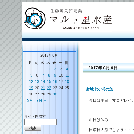
2017年6月
月
火
水
木
金
土
日
2017年 6月 9日
1
2
3
4
5
6
7
8
9
10
11
12
13
14
15
16
17
18
19
20
21
22
23
24
25
宮城七ヶ浜の魚
26
27
28
29
30
今日は平目、マコガレイ
« 5月
7月 »
サイト内検索
明日は休み
日曜日大漁でしょう・・