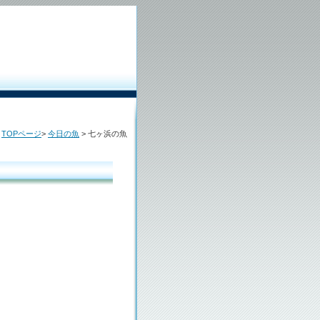
TOPページ
>
今日の魚
> 七ヶ浜の魚