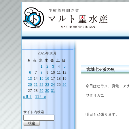
2025年10月
月
火
水
木
金
土
日
1
2
3
4
5
宮城七ヶ浜の魚
6
7
8
9
10
11
12
13
14
15
16
17
18
19
20
21
22
23
24
25
26
今日はヒラメ、真蛸、ア
27
28
29
30
31
ワタリガニ
« 9月
11月 »
サイト内検索
明日も頑張ります。