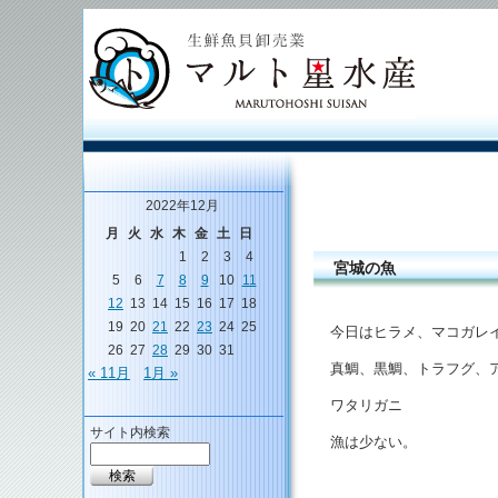
2022年12月
月
火
水
木
金
土
日
1
2
3
4
宮城の魚
5
6
7
8
9
10
11
12
13
14
15
16
17
18
19
20
21
22
23
24
25
今日はヒラメ、マコガレ
26
27
28
29
30
31
真鯛、黒鯛、トラフグ、
« 11月
1月 »
ワタリガニ
サイト内検索
漁は少ない。